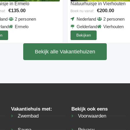
isje in Ermelo
Natuurhuisje in Vierhouten
€135.00
€200.00
naf:
Boek nu vanaf:
land
2 personen
Nederland
2 personen
rland
Ermelo
Gelderland
Vierhouten
en
Bekijken
Bekijk alle Vakantiehuizen
Vakantiehuis met:
Bekijk ook eens
Zwembad
Voorwaarden
Sauna
Privacy