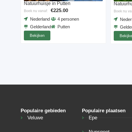
Natuurhuisje in Putten
Natuurhu
€225.00
Boek nu vanaf:
Boek nu va
Nederland
4 personen
Neder
Gelderland
Putten
Gelde
Bekijken
Bekijk
Populaire gebieden
Populaire plaatsen
Veluwe
Epe
Nunspeet