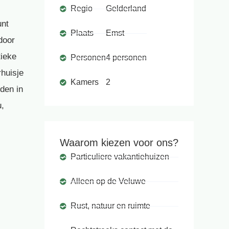
Regio
Gelderland
unt
Plaats
Emst
door
tieke
Personen
4 personen
rhuisje
Kamers
2
den in
u,
Waarom kiezen voor ons?
Particuliere vakantiehuizen
Alleen op de Veluwe
Rust, natuur en ruimte