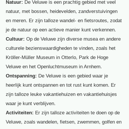
Natuur:
De Veluwe is een prachtig gebied met veel
natuur, met bossen, heidevelden, zandverstuivingen
en meren. Er zijn talloze wandel- en fietsroutes, zodat
je de natuur op een actieve manier kunt verkennen.
Cultuur:
Op de Veluwe zijn diverse musea en andere
culturele bezienswaardigheden te vinden, zoals het
Kröller-Müller Museum in Otterlo, Park de Hoge
Veluwe en het Openluchtmuseum in Arnhem.
Ontspanning:
De Veluwe is een gebied waar je
heerlijk kunt ontspannen en tot rust kunt komen. Er
zijn talloze leuke vakantiehuizen en vakantiehuisjes
waar je kunt verblijven.
Activiteiten:
Er zijn talloze activiteiten te doen op de
Veluwe, zoals wandelen, fietsen, zwemmen, golfen en