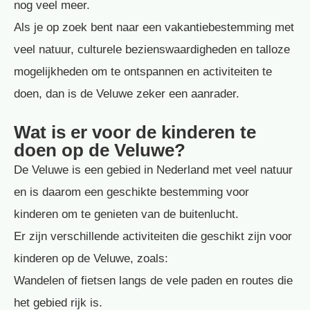
nog veel meer.
Als je op zoek bent naar een vakantiebestemming met
veel natuur, culturele bezienswaardigheden en talloze
mogelijkheden om te ontspannen en activiteiten te
doen, dan is de Veluwe zeker een aanrader.
Wat is er voor de kinderen te
doen op de Veluwe?
De Veluwe is een gebied in Nederland met veel natuur
en is daarom een geschikte bestemming voor
kinderen om te genieten van de buitenlucht.
Er zijn verschillende activiteiten die geschikt zijn voor
kinderen op de Veluwe, zoals:
Wandelen of fietsen langs de vele paden en routes die
het gebied rijk is.