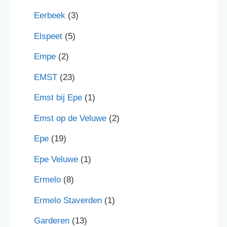
Eerbeek
(3)
Elspeet
(5)
Empe
(2)
EMST
(23)
Emst bij Epe
(1)
Emst op de Veluwe
(2)
Epe
(19)
Epe Veluwe
(1)
Ermelo
(8)
Ermelo Staverden
(1)
Garderen
(13)