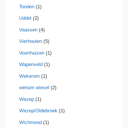
Tonden
(1)
Uddel
(2)
Vaassen
(4)
Vierhouten
(5)
Voorthuizen
(1)
Wapenveld
(1)
Wekerom
(1)
wenum wiesel
(2)
Wezep
(1)
Wezep/Oldebroek
(1)
Wichmond
(1)