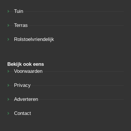
Tuin
Terras
Rolstoelvriendelijk
Bekijk ook eens
Voorwaarden
Privacy
Adverteren
Contact