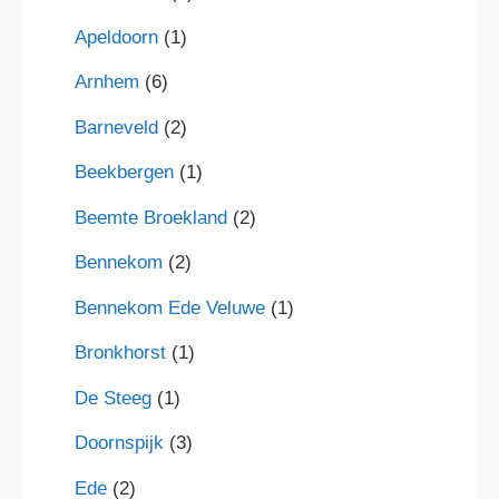
Apeldoorn
(1)
Arnhem
(6)
Barneveld
(2)
Beekbergen
(1)
Beemte Broekland
(2)
Bennekom
(2)
Bennekom Ede Veluwe
(1)
Bronkhorst
(1)
De Steeg
(1)
Doornspijk
(3)
Ede
(2)