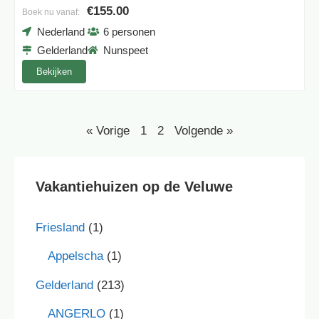
€155.00
Boek nu vanaf:
Nederland
6 personen
Gelderland
Nunspeet
Bekijken
« Vorige
1
2
Volgende »
Vakantiehuizen op de Veluwe
Friesland
(1)
Appelscha
(1)
Gelderland
(213)
ANGERLO
(1)