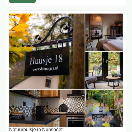
Natuurhuisje in Nunspeet