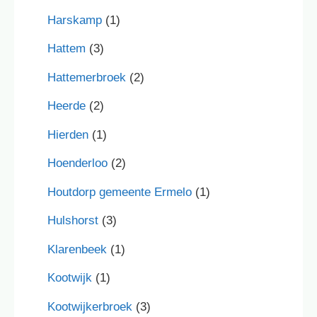
Harskamp
(1)
Hattem
(3)
Hattemerbroek
(2)
Heerde
(2)
Hierden
(1)
Hoenderloo
(2)
Houtdorp gemeente Ermelo
(1)
Hulshorst
(3)
Klarenbeek
(1)
Kootwijk
(1)
Kootwijkerbroek
(3)