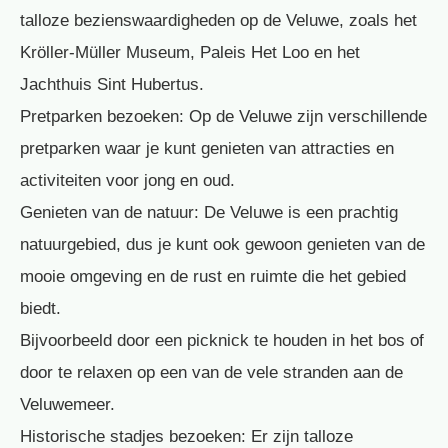
talloze bezienswaardigheden op de Veluwe, zoals het
Kröller-Müller Museum, Paleis Het Loo en het
Jachthuis Sint Hubertus.
Pretparken bezoeken: Op de Veluwe zijn verschillende
pretparken waar je kunt genieten van attracties en
activiteiten voor jong en oud.
Genieten van de natuur: De Veluwe is een prachtig
natuurgebied, dus je kunt ook gewoon genieten van de
mooie omgeving en de rust en ruimte die het gebied
biedt.
Bijvoorbeeld door een picknick te houden in het bos of
door te relaxen op een van de vele stranden aan de
Veluwemeer.
Historische stadjes bezoeken: Er zijn talloze