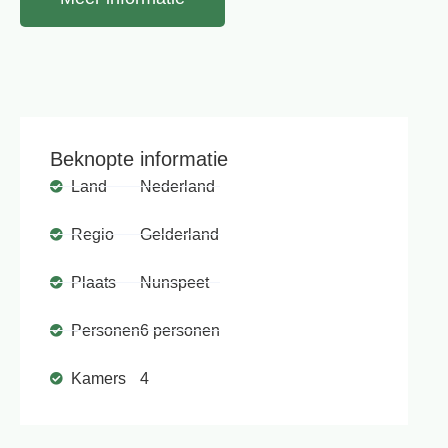
Beknopte informatie
Land
Nederland
Regio
Gelderland
Plaats
Nunspeet
Personen
6 personen
Kamers
4