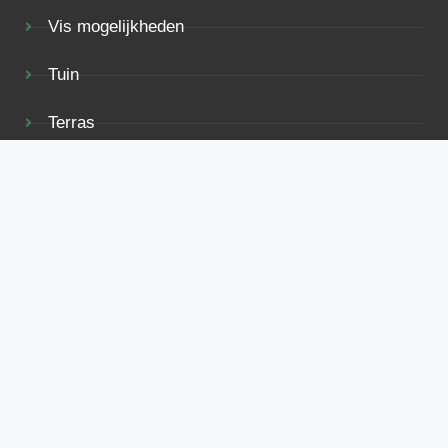
Vis mogelijkheden
Tuin
Terras
Rolstoelvriendelijk
Bekijk ook eens
Voorwaarden
Privacy
Adverteren
Contact