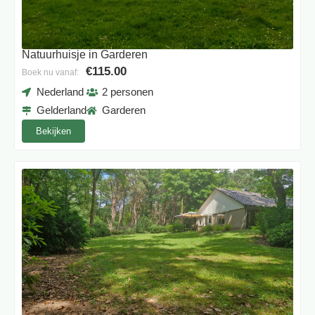
Natuurhuisje in Garderen
€115.00
Boek nu vanaf:
Nederland
2 personen
Gelderland
Garderen
Bekijken