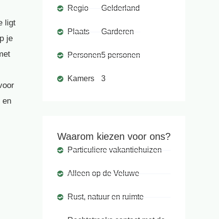
Regio
Gelderland
 ligt
Plaats
Garderen
p je
met
Personen
5 personen
Kamers
3
voor
e en
Waarom kiezen voor ons?
Particuliere vakantiehuizen
Alleen op de Veluwe
Rust, natuur en ruimte