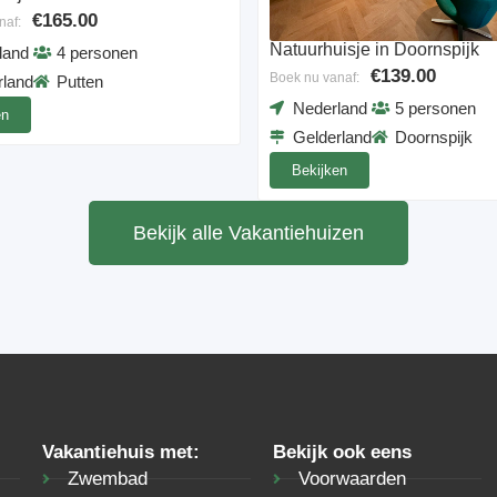
€165.00
naf:
Natuurhuisje in Doornspijk
land
4 personen
€139.00
Boek nu vanaf:
rland
Putten
Nederland
5 personen
en
Gelderland
Doornspijk
Bekijken
Bekijk alle Vakantiehuizen
Vakantiehuis met:
Bekijk ook eens
Zwembad
Voorwaarden