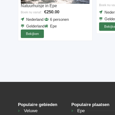
Boek nu va
Natuurhuisje in Epe
€250.00
Neder
Boek nu vanaf:
Gelde
Nederland
6 personen
Gelderland
Epe
Bekijk
Bekijken
Populaire gebieden
Populaire plaatsen
Veluwe
Epe