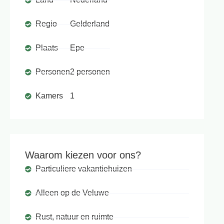
Regio
Gelderland
Plaats
Epe
Personen
2 personen
Kamers
1
Waarom kiezen voor ons?
Particuliere vakantiehuizen
Alleen op de Veluwe
Rust, natuur en ruimte