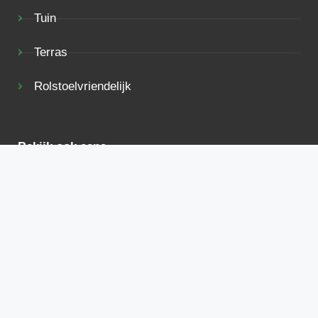
Tuin
Terras
Rolstoelvriendelijk
Bekijk ook eens
Voorwaarden
Privacy
Adverteren
Contact