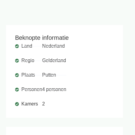
Beknopte informatie
Land
Nederland
Regio
Gelderland
Plaats
Putten
Personen
4 personen
Kamers
2