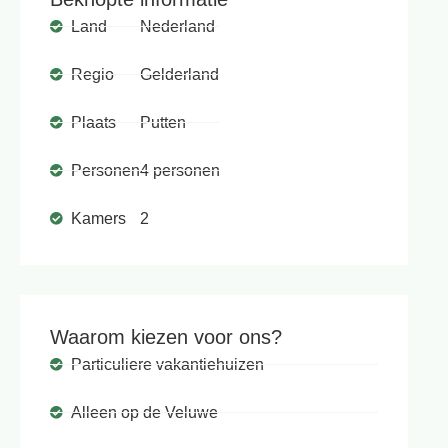
Land
Nederland
Regio
Gelderland
Plaats
Putten
Personen
4 personen
Kamers
2
Waarom kiezen voor ons?
Particuliere vakantiehuizen
Alleen op de Veluwe