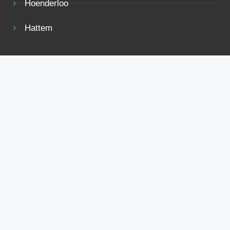
Hoenderloo
Hattem
Vakantiehuis met:
Zwembad
Sauna
Jacuzzi
Vis mogelijkheden
Tuin
Terras