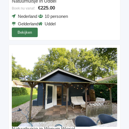
Natuurhuisje in Uddel
€225.00
Boek nu vanaf:
Nederland
10 personen
Gelderland
Uddel
Bekijken
Natuurhuisje in Wenum Wiesel