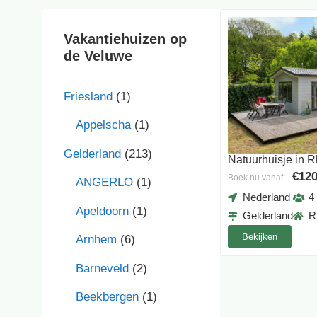
Vakantiehuizen op
de Veluwe
Friesland
(1)
Appelscha
(1)
Gelderland
(213)
Natuurhuisje in 
€120
Boek nu vanaf:
ANGERLO
(1)
Nederland
4
Apeldoorn
(1)
Gelderland
R
Bekijken
Arnhem
(6)
Barneveld
(2)
Beekbergen
(1)