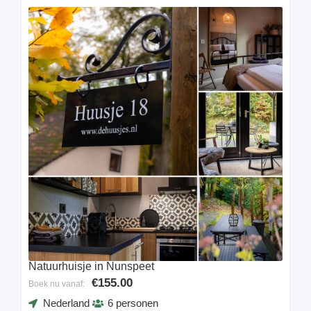
Natuurhuisje in Nunspeet
€155.00
Boek nu vanaf:
Nederland
6 personen