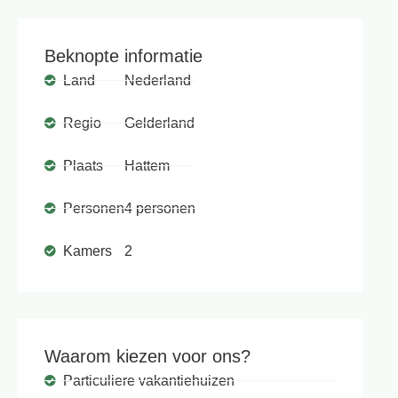
Beknopte informatie
Land
Nederland
Regio
Gelderland
Plaats
Hattem
Personen
4 personen
Kamers
2
Waarom kiezen voor ons?
Particuliere vakantiehuizen