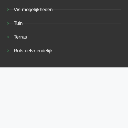
Vis mogelijkheden
Tuin
Terras
Rolstoelvriendelijk
Bekijk ook eens
Voorwaarden
Privacy
Adverteren
Contact