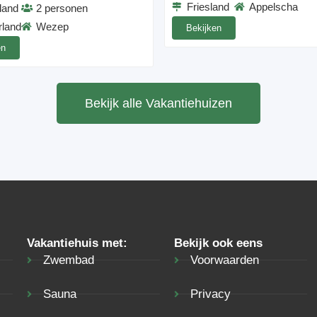
Friesland
Appelscha
land
2 personen
rland
Wezep
Bekijken
en
Bekijk alle Vakantiehuizen
Vakantiehuis met:
Bekijk ook eens
Zwembad
Voorwaarden
Sauna
Privacy