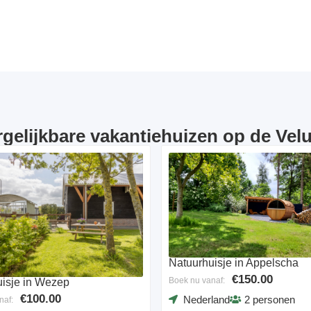
rgelijkbare vakantiehuizen op de Vel
Natuurhuisje in Appelscha
€150.00
Boek nu vanaf:
isje in Wezep
€100.00
Nederland
2 personen
naf: