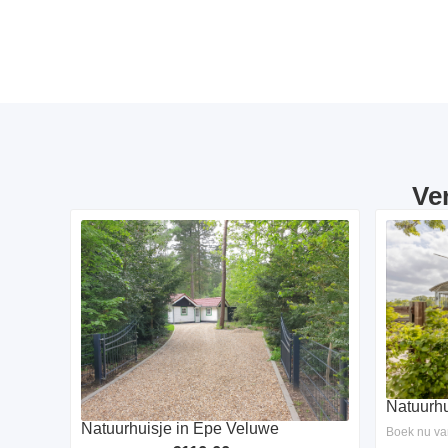
Ve
Natuurhu
Natuurhuisje in Epe Veluwe
Boek nu va