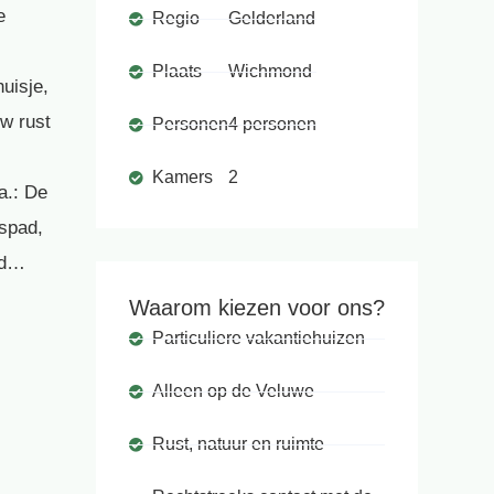
e
Regio
Gelderland
Plaats
Wichmond
huisje,
uw rust
Personen
4 personen
Kamers
2
a.: De
spad,
ad…
Waarom kiezen voor ons?
Particuliere vakantiehuizen
Alleen op de Veluwe
Rust, natuur en ruimte