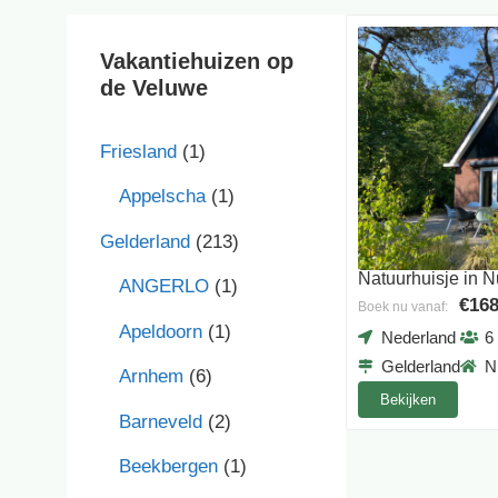
Vakantiehuizen op
de Veluwe
Friesland
(1)
Appelscha
(1)
Gelderland
(213)
Natuurhuisje in 
ANGERLO
(1)
€168
Boek nu vanaf:
Apeldoorn
(1)
Nederland
6
Gelderland
N
Arnhem
(6)
Bekijken
Barneveld
(2)
Beekbergen
(1)