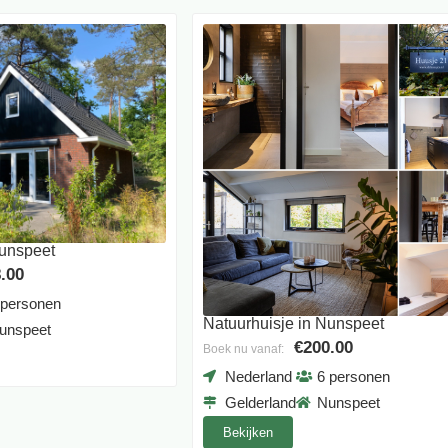
Nunspeet
.00
 personen
Natuurhuisje in Nunspeet
unspeet
€200.00
Boek nu vanaf:
Nederland
6 personen
Gelderland
Nunspeet
Bekijken