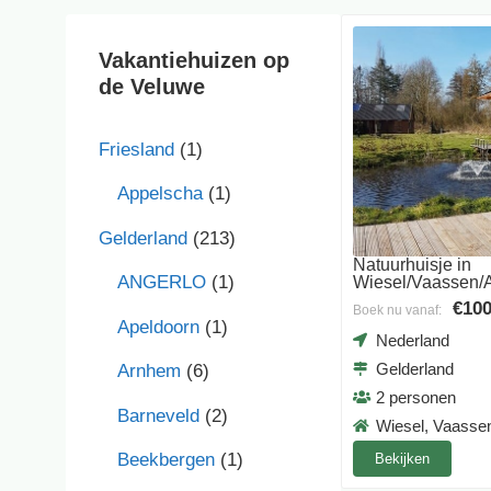
Vakantiehuizen op
de Veluwe
Friesland
(1)
Appelscha
(1)
Gelderland
(213)
Natuurhuisje in
ANGERLO
(1)
Wiesel/Vaassen/
€100
Boek nu vanaf:
Apeldoorn
(1)
Nederland
Gelderland
Arnhem
(6)
2 personen
Barneveld
(2)
Wiesel, Vaasse
Beekbergen
(1)
Bekijken